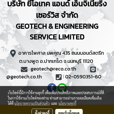
บริษัท ยีโอเทค แอนด์ เอ็นจิเนียริ่ง
เซอร์วิส จำกัด
GEOTECH & ENGINEERING
SERVICE
LIMITED
อาคารไพศาล นพคุณ 435 ถนนบอนด์สตรีท
ต.บางพูด อ.ปากเกร็ด จ.นนทบุรี 11120
geotech@reco.co.th
:
:
@
geotech.co.th
:
02-0590351
-60
เว็บไซต์นี้มีการใช้งานคุกกี้ เพื่อเพิ่มประสิทธิภาพและประสบการณ์ที่ดี
ในการใช้งานเว็บไซต์ของท่าน ท่านสามารถอ่านรายละเอียดเพิ่มเติม
ได้ที่
นโยบายความเป็นส่วนตัว
และ
นโยบายคุกกี้
© Copyright 2020 All Rights Reserved
ตั้งค่าคุกกี้
ยอมรับทั้งหมด