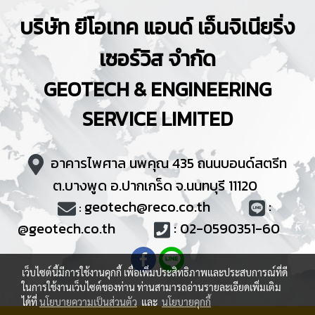
บริษัท ยีโอเทค แอนด์ เอ็นจิเนียริ่ง
เซอร์วิส จำกัด
GEOTECH & ENGINEERING
SERVICE
LIMITED
อาคารไพศาล นพคุณ 435 ถนนบอนด์สตรีท
ต.บางพูด อ.ปากเกร็ด จ.นนทบุรี 11120
geotech@reco.co.th
:
:
@
geotech.co.th
:
02-0590351
-60
เว็บไซต์นี้มีการใช้งานคุกกี้ เพื่อเพิ่มประสิทธิภาพและประสบการณ์ที่ดี
ในการใช้งานเว็บไซต์ของท่าน ท่านสามารถอ่านรายละเอียดเพิ่มเติม
ได้ที่
นโยบายความเป็นส่วนตัว
และ
นโยบายคุกกี้